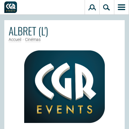
Aller au contenu principal
ALBRET (L')
Accueil
>
Cinémas