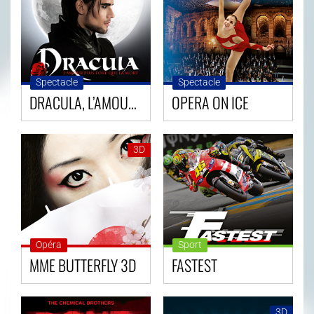
Spectacle
Spectacle
DRACULA, L’AMOUR PLUS FORT QUE LA MORT
OPERA ON ICE
3D
Opéra
Sport
MME BUTTERFLY 3D
FASTEST
3D