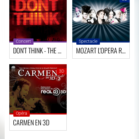
Concert
Spectacle
DON'T THINK - THE CHEMICAL BROTHERS
MOZART L'OPERA ROCK
3D
Opéra
CARMEN EN 3D