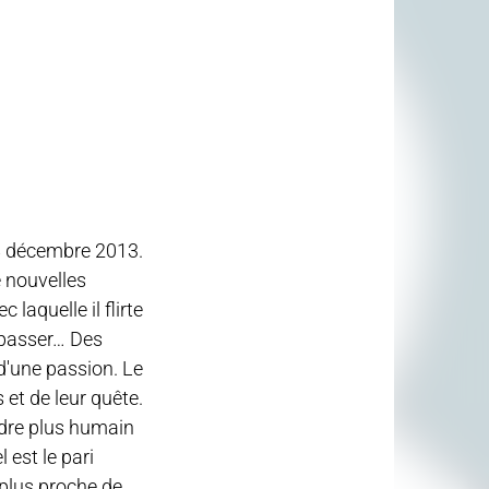
8 décembre 2013.
e nouvelles
 laquelle il flirte
dépasser… Des
d'une passion. Le
s et de leur quête.
endre plus humain
 est le pari
plus proche de