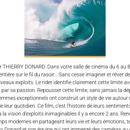
par THIERRY DONARD. Dans votre salle de cinéma du 6 au 
ntière sur le fil du rasoir… Sans cesse imaginer et rêver d
eaux exploits. Le rider identifie clairement cette limite avec
té par sa passion. Repousser cette limite, sans jamais la 
mmes exceptionnels ont construit un style de vie autour 
e leur quotidien. Ce film, c’est l’histoire de leurs sentiment
à la vision d’exploits inimaginables il y a encore 2 ans. R
ps modernes en partageant leurs vie et leurs émotions, tel
ry Donard et son équipe qui ont immergé des caméras au 