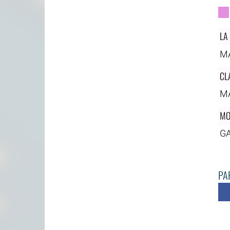
LA
M
CL
M
MO
GA
PAR