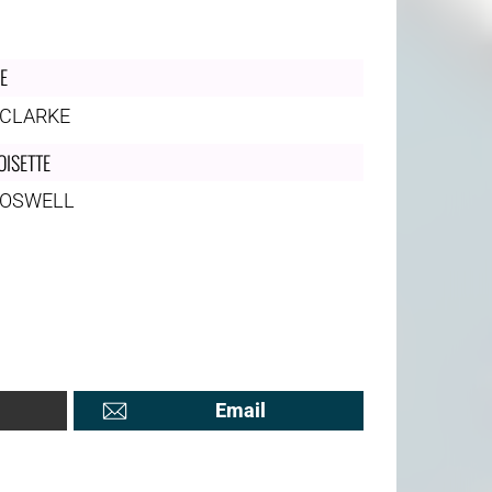
CE
 CLARKE
OISETTE
BOSWELL
Email