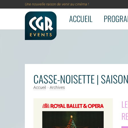
Une nouvelle raison de venir au cinéma !
ACCUEIL
PROGRA
Aller au contenu principal
CASSE-NOISETTE | SAISO
Accueil
>
Archives
LE
RE