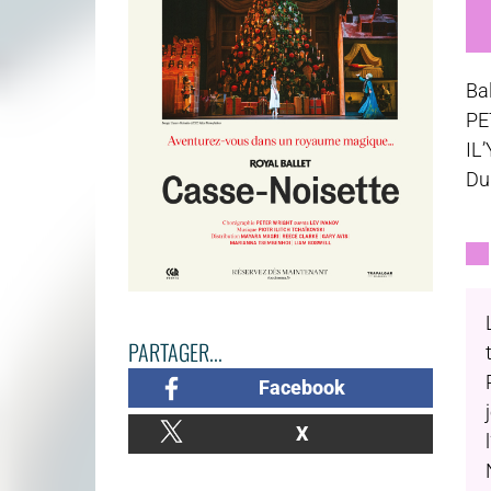
Bal
PE
IL
Dur
PARTAGER...
Facebook
X