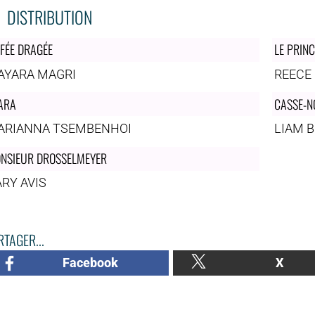
DISTRIBUTION
 FÉE DRAGÉE
LE PRIN
AYARA MAGRI
REECE
ARA
CASSE-N
ARIANNA TSEMBENHOI
LIAM 
NSIEUR DROSSELMEYER
RY AVIS
TAGER...
Facebook
X