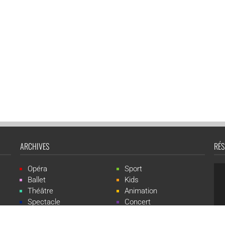
ARCHIVES
RÉS
Opéra
Sport
Ballet
Kids
Théâtre
Animation
Spectacle
Concert
Événement
Live-show