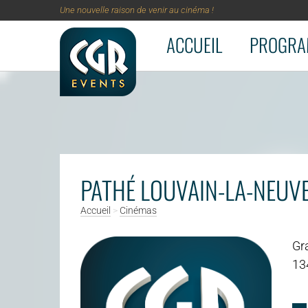
Une nouvelle raison de venir au cinéma !
ACCUEIL
PROGRA
Aller au contenu principal
PATHÉ LOUVAIN-LA-NEUV
Accueil
>
Cinémas
Gr
13